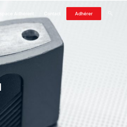
space Adhérent
Contact
Adhérer
1