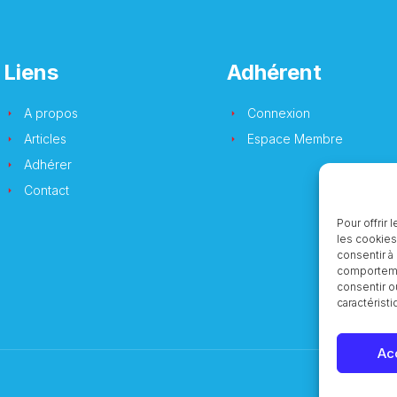
Liens
Adhérent
A propos
Connexion
Articles
Espace Membre
Adhérer
Contact
Pour offrir
les cookies
consentir à
comportemen
consentir o
caractéristi
Ac