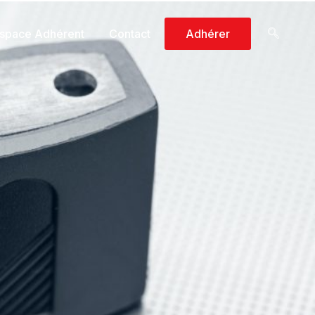
space Adhérent
Contact
Adhérer