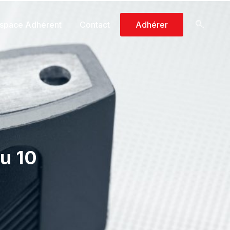
space Adhérent
Contact
Adhérer
du 10