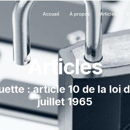
Accueil
À propos
Articles
E
Articles
uette : article 10 de la loi 
juillet 1965