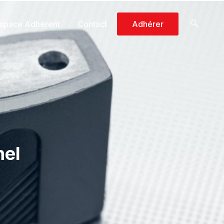
space Adhérent
Contact
Adhérer
nel