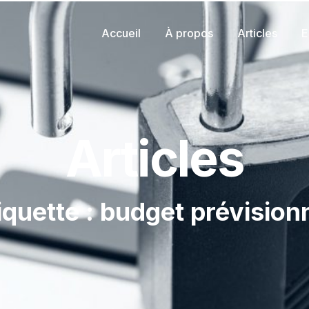
Accueil
À propos
Articles
E
Articles
iquette : budget prévision