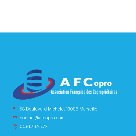
58 Boulevard Michelet 13008 Marseille
contact@afcopro.com
04.91.76.25.73