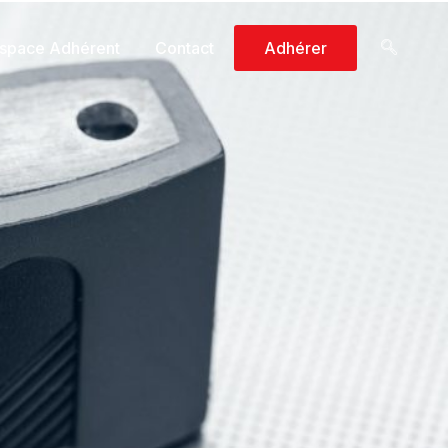
space Adhérent
Contact
Adhérer