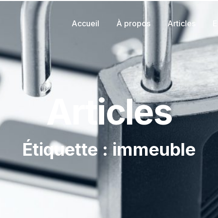
Accueil
À propos
Articles
E
Articles
Étiquette : immeuble