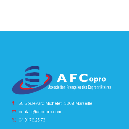
58 Boulevard Michelet 13008 Marseille
contact@afcopro.com
04.91.76.25.73