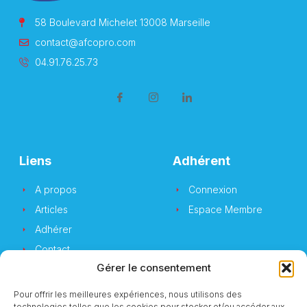
58 Boulevard Michelet 13008 Marseille
contact@afcopro.com
04.91.76.25.73
Liens
Adhérent
A propos
Connexion
Articles
Espace Membre
Adhérer
Contact
Gérer le consentement
Pour offrir les meilleures expériences, nous utilisons des
technologies telles que les cookies pour stocker et/ou accéder aux