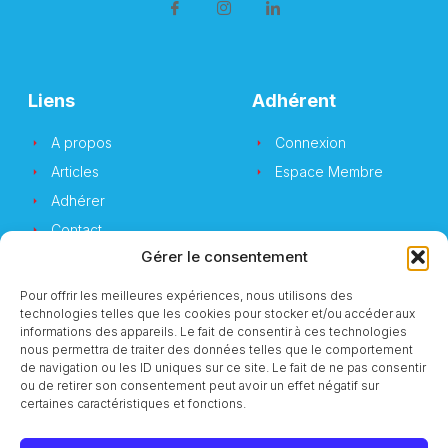
Liens
Adhérent
A propos
Connexion
Articles
Espace Membre
Adhérer
Contact
Gérer le consentement
Pour offrir les meilleures expériences, nous utilisons des
technologies telles que les cookies pour stocker et/ou accéder aux
Newsletter
informations des appareils. Le fait de consentir à ces technologies
nous permettra de traiter des données telles que le comportement
de navigation ou les ID uniques sur ce site. Le fait de ne pas consentir
Vous souhaitez suivre notre actualité ?
ou de retirer son consentement peut avoir un effet négatif sur
certaines caractéristiques et fonctions.