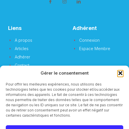
Liens
Adhérent
A propos
Connexion
Articles
Espace Membre
Adhérer
Contact
Gérer le consentement
Pour offrir les meilleures expériences, nous utilisons des
technologies telles que les cookies pour stocker et/ou accéder aux
Newsletter
informations des appareils. Le fait de consentir à ces technologies
nous permettra de traiter des données telles que le comportement
de navigation ou les ID uniques sur ce site. Le fait de ne pas consentir
Vous souhaitez suivre notre actualité ?
ou de retirer son consentement peut avoir un effet négatif sur
certaines caractéristiques et fonctions.