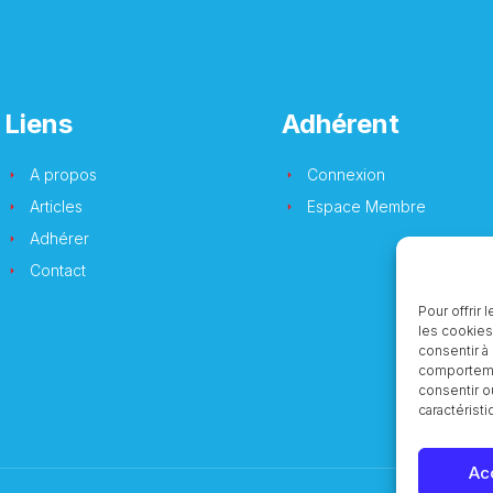
Liens
Adhérent
A propos
Connexion
Articles
Espace Membre
Adhérer
Contact
Pour offrir
les cookies
consentir à
comportemen
consentir o
caractéristi
Ac