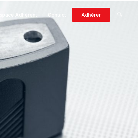
space Adhérent
Contact
Adhérer