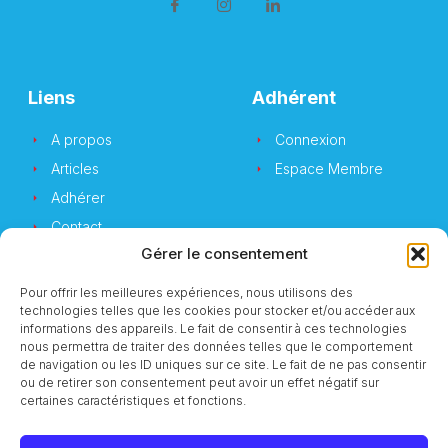
Liens
Adhérent
A propos
Connexion
Articles
Espace Membre
Adhérer
Contact
Gérer le consentement
Pour offrir les meilleures expériences, nous utilisons des
technologies telles que les cookies pour stocker et/ou accéder aux
Newsletter
informations des appareils. Le fait de consentir à ces technologies
nous permettra de traiter des données telles que le comportement
de navigation ou les ID uniques sur ce site. Le fait de ne pas consentir
Vous souhaitez suivre notre actualité ?
ou de retirer son consentement peut avoir un effet négatif sur
certaines caractéristiques et fonctions.