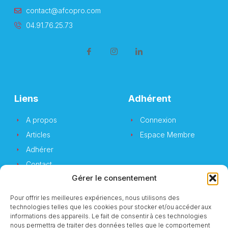
contact@afcopro.com
04.91.76.25.73
Liens
Adhérent
A propos
Connexion
Articles
Espace Membre
Adhérer
Contact
Gérer le consentement
Pour offrir les meilleures expériences, nous utilisons des
technologies telles que les cookies pour stocker et/ou accéder aux
Newsletter
informations des appareils. Le fait de consentir à ces technologies
nous permettra de traiter des données telles que le comportement