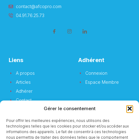
contact@afcopro.com
04.91.76.25.73
Liens
Adhérent
A propos
Connexion
Articles
Espace Membre
Adhérer
Contact
Gérer le consentement
Pour offrir les meilleures expériences, nous utilisons des
technologies telles que les cookies pour stocker et/ou accéder aux
Newsletter
informations des appareils. Le fait de consentir à ces technologies
nous permettra de traiter des données telles que le comportement