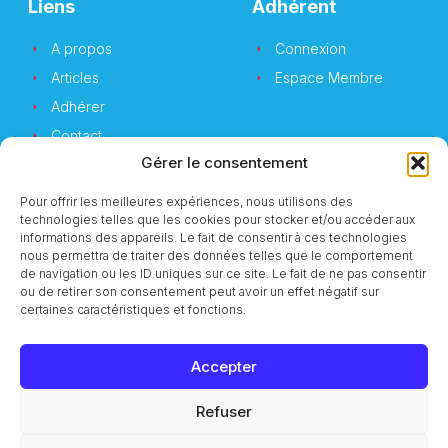
Liens
Adhérent
A propos
Connexion
Articles
Espace Membre
Adhérer
Contact
Gérer le consentement
Pour offrir les meilleures expériences, nous utilisons des
technologies telles que les cookies pour stocker et/ou accéder aux
Newsletter
informations des appareils. Le fait de consentir à ces technologies
nous permettra de traiter des données telles que le comportement
de navigation ou les ID uniques sur ce site. Le fait de ne pas consentir
Vous souhaitez suivre notre actualité ?
ou de retirer son consentement peut avoir un effet négatif sur
certaines caractéristiques et fonctions.
Accepter
S'inscrire
Refuser