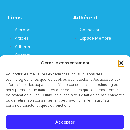
Liens
Adhérent
A propos
Connexion
Articles
Espace Membre
Adhérer
Contact
Gérer le consentement
Pour offrir les meilleures expériences, nous utilisons des
technologies telles que les cookies pour stocker et/ou accéder aux
Newsletter
informations des appareils. Le fait de consentir à ces technologies
nous permettra de traiter des données telles que le comportement
de navigation ou les ID uniques sur ce site. Le fait de ne pas consentir
Vous souhaitez suivre notre actualité ?
ou de retirer son consentement peut avoir un effet négatif sur
certaines caractéristiques et fonctions.
Accepter
S'inscrire