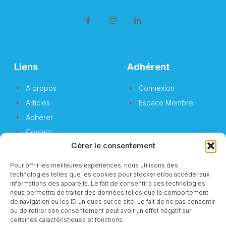
Liens
Adhérent
A propos
Connexion
Articles
Espace Membre
Adhérer
Contact
Gérer le consentement
Pour offrir les meilleures expériences, nous utilisons des
technologies telles que les cookies pour stocker et/ou accéder aux
Newsletter
informations des appareils. Le fait de consentir à ces technologies
nous permettra de traiter des données telles que le comportement
de navigation ou les ID uniques sur ce site. Le fait de ne pas consentir
Vous souhaitez suivre notre actualité ?
ou de retirer son consentement peut avoir un effet négatif sur
certaines caractéristiques et fonctions.