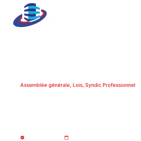
Assemblée générale
,
Lois
,
Syndic Professionnel
CORONAVIRUS/C
GÉNÉRALES, QU
JURISTE_AFCopro
16/03/2020