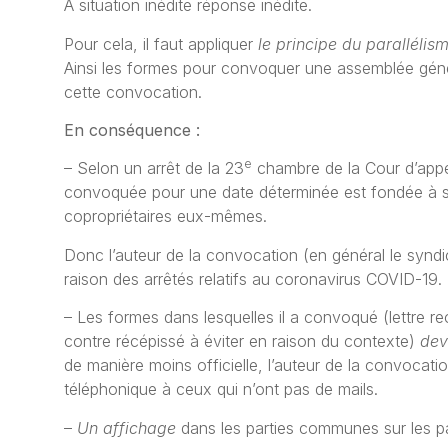
A situation inédite réponse inédite.
Pour cela, il faut appliquer
le principe du paralléli
Ainsi les formes pour convoquer une assemblée géné
cette convocation.
En conséquence :
e
– Selon un arrêt de la 23
chambre de la Cour d’appel
convoquée pour une date déterminée est fondée à se
copropriétaires eux-mêmes.
Donc l’auteur de la convocation (en général le synd
raison des arrêtés relatifs au coronavirus COVID-19.
– Les formes dans lesquelles il a convoqué (lettre r
contre récépissé à éviter en raison du contexte)
dev
de manière moins officielle, l’auteur de la convocati
téléphonique à ceux qui n’ont pas de mails.
–
Un affichage
dans les parties communes sur les 