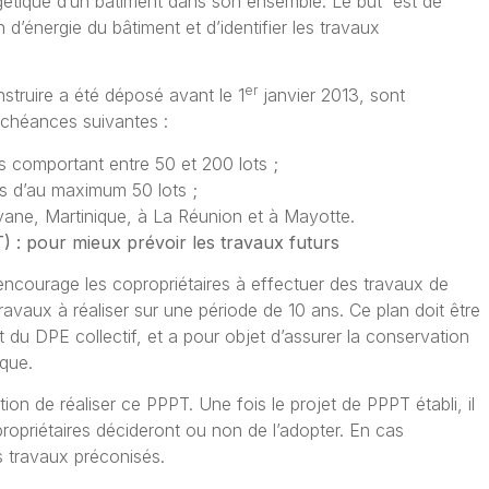
gétique d’un bâtiment dans son ensemble. Le but est de
d’énergie du bâtiment et d’identifier les travaux
er
struire
a été déposé avant le 1
janvier 2013, sont
échéances suivantes :
s comportant entre 50 et 200 lots ;
és d’au maximum 50 lots ;
ne, Martinique, à La Réunion et à Mayotte.
) : pour mieux prévoir les travaux futurs
encourage les copropriétaires à effectuer des travaux de
travaux à réaliser sur une période de 10 ans. Ce plan doit être
t du DPE collectif, et a pour objet d’assurer la conservation
ique.
ion de réaliser ce PPPT. Une fois le projet de PPPT établi, il
ropriétaires décideront ou non de l’adopter. En cas
es travaux préconisés.