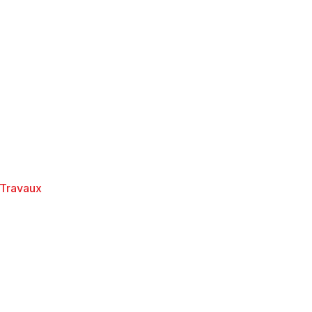
Accueil
À propos
Articles
E
Travaux
TG, PPPT : quels di
r votre copropriété