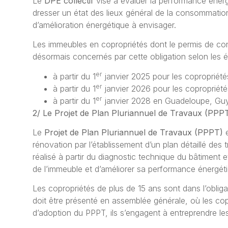
Le
DPE collectif
vise à évaluer la performance éner
dresser un état des lieux général de la consommation 
d’amélioration énergétique à envisager.
Les immeubles en copropriétés dont le
permis de con
désormais concernés par cette obligation selon les 
er
à partir du 1
janvier 2025 pour les copropriété
er
à partir du 1
janvier 2026 pour les copropriét
er
à partir du 1
janvier 2028 en Guadeloupe, Guya
2/ Le Projet de Plan Pluriannuel de Travaux (PPPT
Le
Projet de Plan Pluriannuel de Travaux (PPPT)
rénovation par l’établissement d’un plan détaillé des 
réalisé à partir du diagnostic technique du bâtiment e
de l’immeuble et d’améliorer sa performance énergét
Les copropriétés de plus de 15 ans sont dans l’obligat
doit être présenté en assemblée générale, où les cop
d’adoption du PPPT, ils s’engagent à entreprendre l