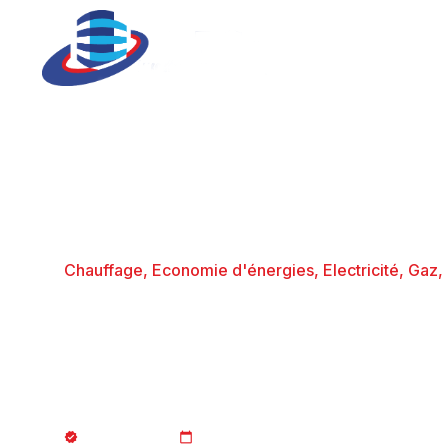
Chauffage
,
Economie d'énergies
,
Electricité
,
Gaz
,
DPE collectif, D
obligatoires pou
Article du mois
12/05/2025