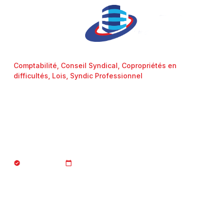
Comptabilité
,
Conseil Syndical
,
Copropriétés en
difficultés
,
Lois
,
Syndic Professionnel
La portée de la loi du 9 avril
2024 sur la Procédure
d’alerte des copropriétés en
difficulté
Article du mois
07/10/2025