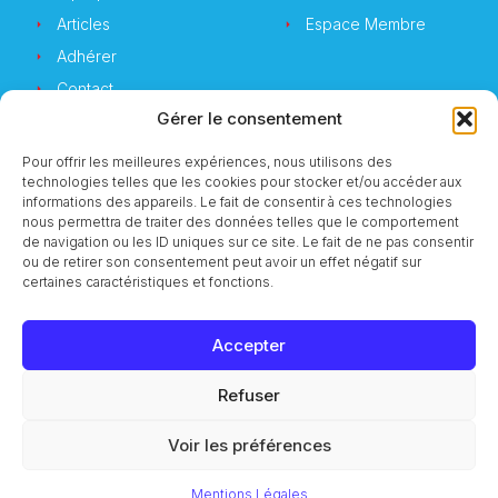
Articles
Espace Membre
Adhérer
Contact
Gérer le consentement
Pour offrir les meilleures expériences, nous utilisons des
technologies telles que les cookies pour stocker et/ou accéder aux
Newsletter
informations des appareils. Le fait de consentir à ces technologies
nous permettra de traiter des données telles que le comportement
de navigation ou les ID uniques sur ce site. Le fait de ne pas consentir
Vous souhaitez suivre notre actualité ?
ou de retirer son consentement peut avoir un effet négatif sur
certaines caractéristiques et fonctions.
Accepter
S'inscrire
Refuser
© 2023 CMI Services
Voir les préférences
Mentions Légales
RGPD
Mentions Légales