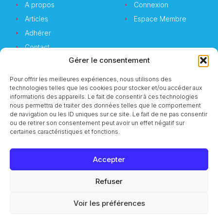
A propos
Connexion
Articles
Espace Membre
Adhérer
Contact
Gérer le consentement
Pour offrir les meilleures expériences, nous utilisons des
technologies telles que les cookies pour stocker et/ou accéder aux
Newsletter
informations des appareils. Le fait de consentir à ces technologies
nous permettra de traiter des données telles que le comportement
de navigation ou les ID uniques sur ce site. Le fait de ne pas consentir
Vous souhaitez suivre notre actualité ?
ou de retirer son consentement peut avoir un effet négatif sur
certaines caractéristiques et fonctions.
Accepter
S'inscrire
Refuser
© 2023 CMI Services
Voir les préférences