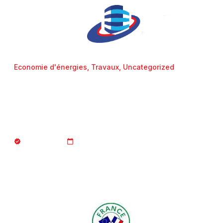
Economie d'énergies
,
Travaux
,
Uncategorized
MaPrimeRénov’ Copropriété
: ce qui change en 2025 et
ce qu’il faut retenir
Article du mois
18/06/2025