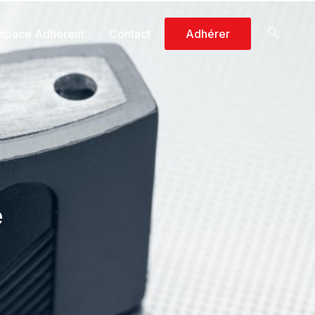
space Adhérent
Contact
Adhérer
e