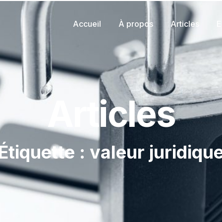
Accueil
À propos
Articles
E
Articles
Étiquette : valeur juridiqu