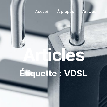
Accueil
À propos
Articles
E
Articles
Étiquette : VDSL