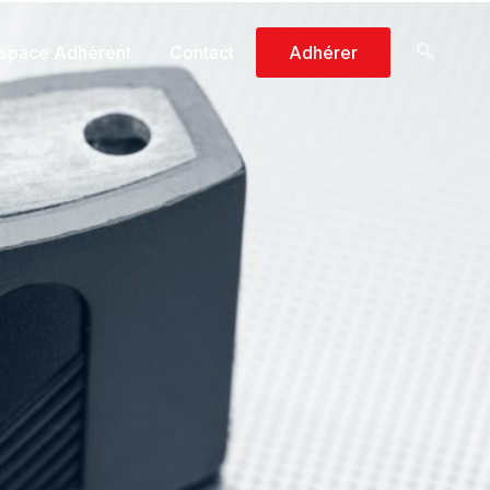
space Adhérent
Contact
Adhérer