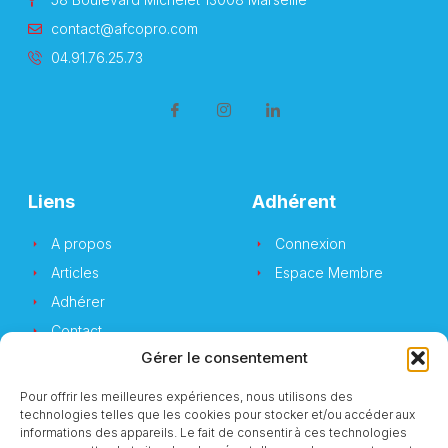
contact@afcopro.com
04.91.76.25.73
Liens
Adhérent
A propos
Connexion
Articles
Espace Membre
Adhérer
Contact
Gérer le consentement
Pour offrir les meilleures expériences, nous utilisons des
technologies telles que les cookies pour stocker et/ou accéder aux
Newsletter
informations des appareils. Le fait de consentir à ces technologies