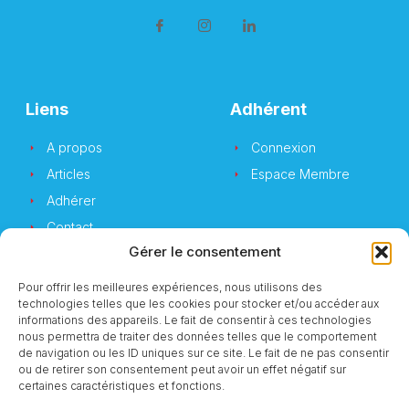
Liens
Adhérent
A propos
Connexion
Articles
Espace Membre
Adhérer
Contact
Gérer le consentement
Pour offrir les meilleures expériences, nous utilisons des
technologies telles que les cookies pour stocker et/ou accéder aux
Newsletter
informations des appareils. Le fait de consentir à ces technologies
nous permettra de traiter des données telles que le comportement
de navigation ou les ID uniques sur ce site. Le fait de ne pas consentir
Vous souhaitez suivre notre actualité ?
ou de retirer son consentement peut avoir un effet négatif sur
certaines caractéristiques et fonctions.