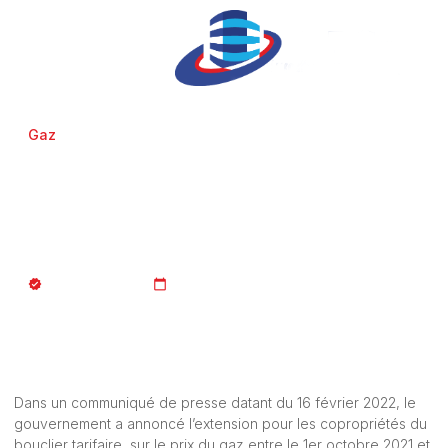
Gaz
Le bouclier tarifaire sur le
prix du gaz pour les
copropriétés
JURISTE_AFCopro
05/04/2022
Dans un communiqué de presse datant du 16 février 2022,
le
gouvernement a annoncé l’extension pour les copropriétés du
bouclier tarifaire sur le prix du gaz entre le 1er octobre 2021 et