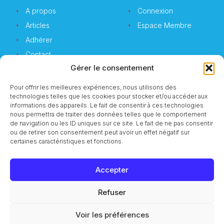
A propos
Connexion
Articles
Espace Membre
Adhérer
Contact
Gérer le consentement
Pour offrir les meilleures expériences, nous utilisons des
technologies telles que les cookies pour stocker et/ou accéder aux
Newsletter
informations des appareils. Le fait de consentir à ces technologies
nous permettra de traiter des données telles que le comportement
de navigation ou les ID uniques sur ce site. Le fait de ne pas consentir
Vous souhaitez suivre notre actualité ?
ou de retirer son consentement peut avoir un effet négatif sur
certaines caractéristiques et fonctions.
Accepter
S'inscrire
Refuser
© 2023 CMI Services
Voir les préférences