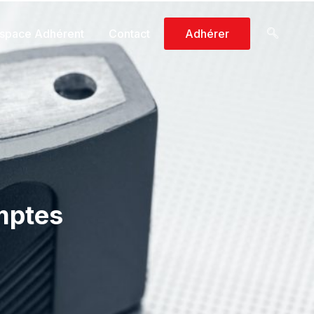
space Adhérent
Contact
Adhérer
omptes