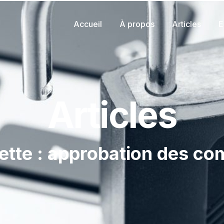
Accueil
À propos
Articles
E
Articles
ette : approbation des c