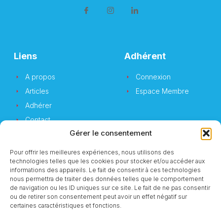
Liens
Adhérent
A propos
Connexion
Articles
Espace Membre
Adhérer
Contact
Gérer le consentement
Pour offrir les meilleures expériences, nous utilisons des
technologies telles que les cookies pour stocker et/ou accéder aux
Newsletter
informations des appareils. Le fait de consentir à ces technologies
nous permettra de traiter des données telles que le comportement
de navigation ou les ID uniques sur ce site. Le fait de ne pas consentir
Vous souhaitez suivre notre actualité ?
ou de retirer son consentement peut avoir un effet négatif sur
certaines caractéristiques et fonctions.