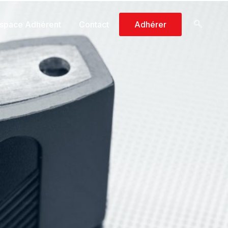
space Adhérent
Contact
Adhérer