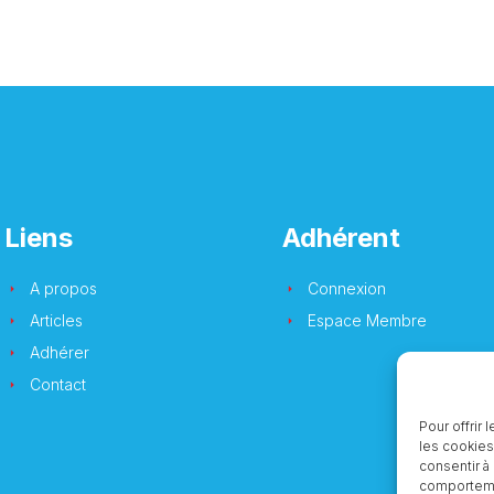
Liens
Adhérent
A propos
Connexion
Articles
Espace Membre
Adhérer
Contact
Pour offrir
les cookies
consentir à
comportemen