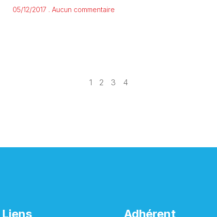
05/12/2017
Aucun commentaire
1
2
3
4
Liens
Adhérent