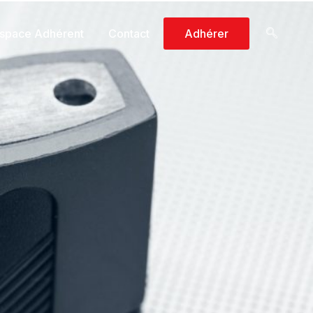
space Adhérent
Contact
Adhérer