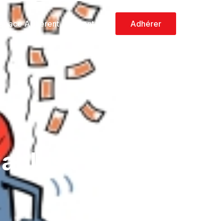
space Adhérent
Contact
Adhérer
ables : L’état de