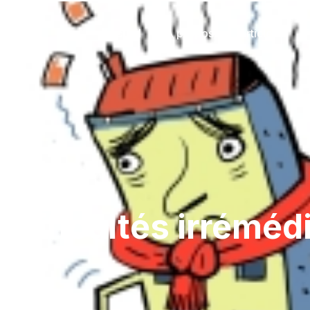
Accueil
À propos
Articles
E
difficultés irrémédi