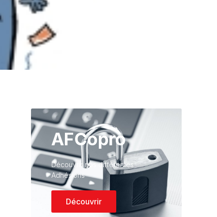
AFCopro
Découvrir nos différentes
Adhésions
Découvrir