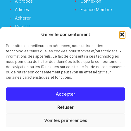
A propos
Connexion
Articles
Espace Membre
Adhérer
Contact
Gérer le consentement
Pour offrir les meilleures expériences, nous utilisons des
technologies telles que les cookies pour stocker et/ou accéder aux
Newsletter
informations des appareils. Le fait de consentir à ces technologies
nous permettra de traiter des données telles que le comportement
de navigation ou les ID uniques sur ce site. Le fait de ne pas consentir
Vous souhaitez suivre notre actualité ?
ou de retirer son consentement peut avoir un effet négatif sur
certaines caractéristiques et fonctions.
Accepter
S'inscrire
Refuser
© 2023 CMI Services
Voir les préférences
Mentions Légales
RGPD