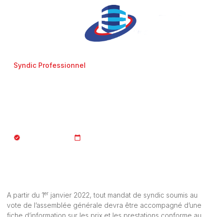
Syndic Professionnel
Le contenu de la fiche
d’information sur les prix de
syndic
JURISTE_AFCopro
17/11/2021
er
A partir du 1
janvier 2022, tout mandat de syndic soumis au
vote de l’assemblée générale devra être accompagné d’une
fiche d’information sur les prix et les prestations conforme au