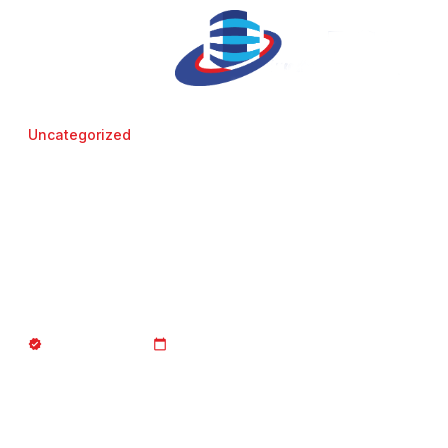
Uncategorized
Le CRÉDIT FONCIER une fin
annoncée pour l’un des
principaux acteurs
concernant les prêts en
copropriété
JURISTE_AFCopro
04/10/2018