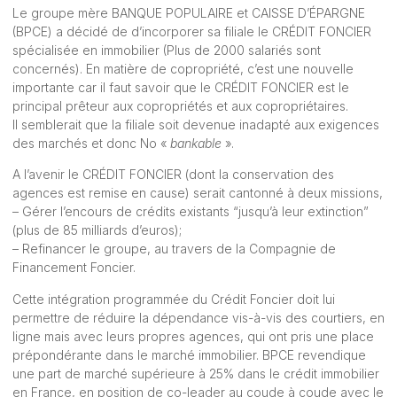
Le groupe mère BANQUE POPULAIRE et CAISSE D’ÉPARGNE
(BPCE) a décidé de d’incorporer sa filiale le CRÉDIT FONCIER
spécialisée en immobilier (Plus de 2000 salariés sont
concernés). En matière de copropriété, c’est une nouvelle
importante car il faut savoir que le CRÉDIT FONCIER est le
principal prêteur aux copropriétés et aux copropriétaires.
Il semblerait que la filiale soit devenue inadapté aux exigences
des marchés et donc No «
bankable
».
A l’avenir le CRÉDIT FONCIER (dont la conservation des
agences est remise en cause) serait cantonné à deux missions,
– Gérer l’encours de crédits existants “jusqu’à leur extinction”
(plus de 85 milliards d’euros);
– Refinancer le groupe, au travers de la Compagnie de
Financement Foncier.
Cette intégration programmée du Crédit Foncier doit lui
permettre de réduire la dépendance vis-à-vis des courtiers, en
ligne mais avec leurs propres agences, qui ont pris une place
prépondérante dans le marché immobilier. BPCE revendique
une part de marché supérieure à 25% dans le crédit immobilier
en France, en position de co-leader au coude à coude avec le