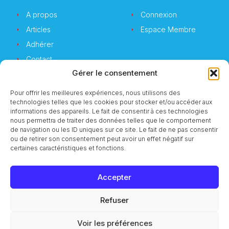
A propos
Connexion
Articles
Espace Membre
Adhérer
Contact
Gérer le consentement
Pour offrir les meilleures expériences, nous utilisons des
technologies telles que les cookies pour stocker et/ou accéder aux
Newsletter
informations des appareils. Le fait de consentir à ces technologies
nous permettra de traiter des données telles que le comportement
de navigation ou les ID uniques sur ce site. Le fait de ne pas consentir
Vous souhaitez suivre notre actualité ?
ou de retirer son consentement peut avoir un effet négatif sur
certaines caractéristiques et fonctions.
Accepter
S'inscrire
Refuser
© 2023 CMI Services
Voir les préférences