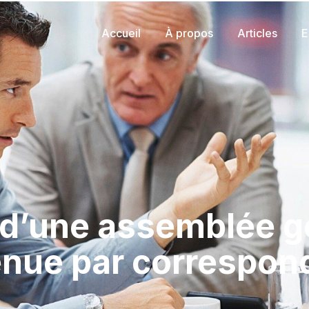
Accueil
À propos
Articles
E
s d’une assemblée g
enue par correspo