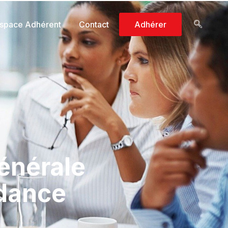
space Adhérent
Contact
Adhérer
énérale
ndance