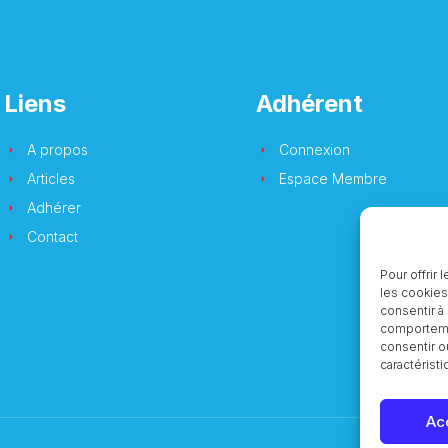
Liens
Adhérent
A propos
Connexion
Articles
Espace Membre
Adhérer
Contact
Pour offrir
les cookies
consentir à
comportemen
consentir o
caractéristi
Ac