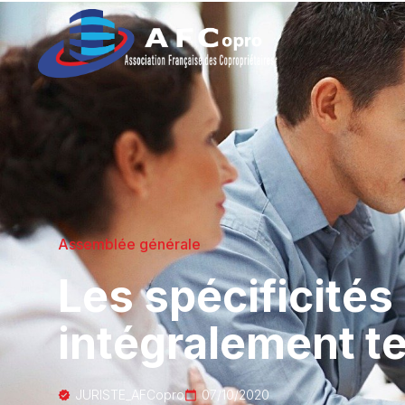
Assemblée générale
Les spécificité
intégralement t
JURISTE_AFCopro
07/10/2020