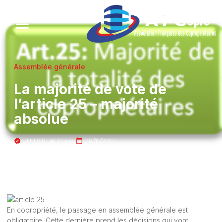
Assemblée générale
La majorité de vote de
l’article 25 – majorité
absolue
JURISTE_AFCopro
28/11/2017
En copropriété, le passage en assemblée générale est
obligatoire. Cette dernière prend les décisions qui vont