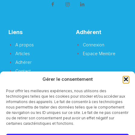
Liens
Adhérent
A propos
Connexion
Articles
Espace Membre
Adhérer
Contact
Gérer le consentement
Pour offrir les meilleures expériences, nous utilisons des
technologies telles que les cookies pour stocker et/ou accéder aux
Newsletter
informations des appareils. Le fait de consentir à ces technologies
nous permettra de traiter des données telles que le comportement
de navigation ou les ID uniques sur ce site. Le fait de ne pas consentir
Vous souhaitez suivre notre actualité ?
ou de retirer son consentement peut avoir un effet négatif sur
certaines caractéristiques et fonctions.