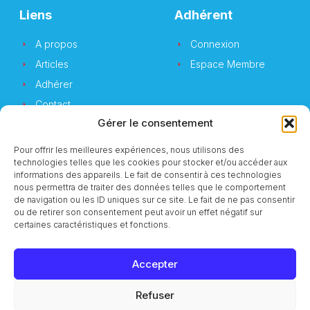
Liens
Adhérent
A propos
Connexion
Articles
Espace Membre
Adhérer
Contact
Gérer le consentement
Pour offrir les meilleures expériences, nous utilisons des
technologies telles que les cookies pour stocker et/ou accéder aux
Newsletter
informations des appareils. Le fait de consentir à ces technologies
nous permettra de traiter des données telles que le comportement
de navigation ou les ID uniques sur ce site. Le fait de ne pas consentir
Vous souhaitez suivre notre actualité ?
ou de retirer son consentement peut avoir un effet négatif sur
certaines caractéristiques et fonctions.
Accepter
S'inscrire
Refuser