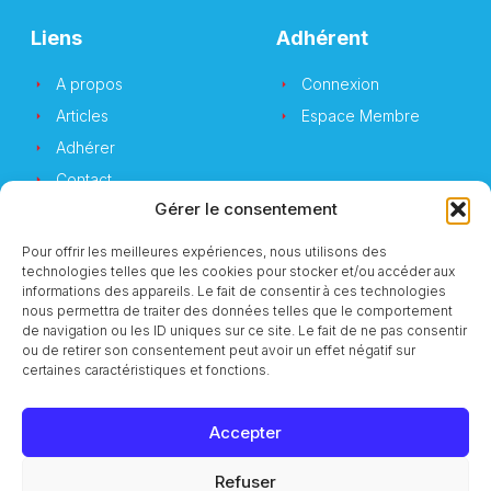
Liens
Adhérent
A propos
Connexion
Articles
Espace Membre
Adhérer
Contact
Gérer le consentement
Pour offrir les meilleures expériences, nous utilisons des
technologies telles que les cookies pour stocker et/ou accéder aux
Newsletter
informations des appareils. Le fait de consentir à ces technologies
nous permettra de traiter des données telles que le comportement
de navigation ou les ID uniques sur ce site. Le fait de ne pas consentir
Vous souhaitez suivre notre actualité ?
ou de retirer son consentement peut avoir un effet négatif sur
certaines caractéristiques et fonctions.
Accepter
S'inscrire
Refuser