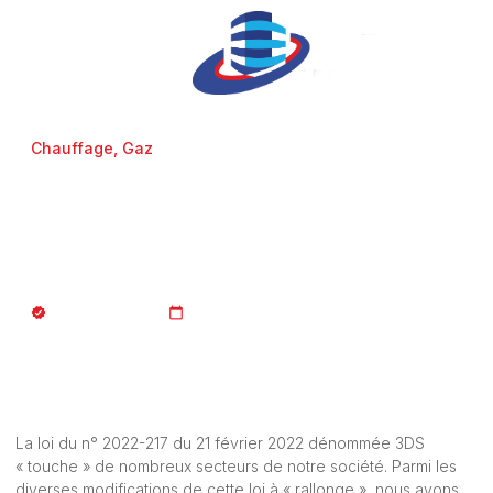
Chauffage
,
Gaz
Le transfert des
canalisations de gaz pour
les copropriétés
JURISTE_AFCopro
23/02/2022
La loi du n° 2022-217 du 21 février 2022 dénommée 3DS
« touche » de nombreux secteurs de notre société. Parmi les
diverses modifications de cette loi à « rallonge »,
nous avons