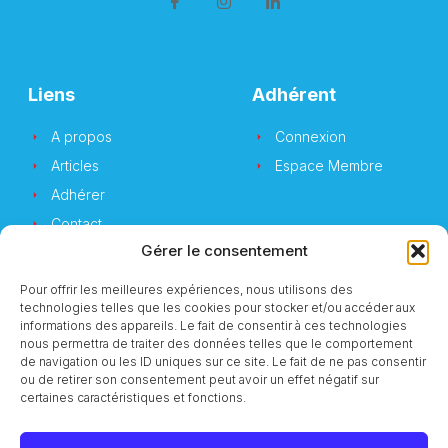
Liens
Adhérent
A propos
Connexion
Articles
Espace Membre
Adhérer
Contact
Gérer le consentement
Pour offrir les meilleures expériences, nous utilisons des
technologies telles que les cookies pour stocker et/ou accéder aux
Newsletter
informations des appareils. Le fait de consentir à ces technologies
nous permettra de traiter des données telles que le comportement
de navigation ou les ID uniques sur ce site. Le fait de ne pas consentir
Vous souhaitez suivre notre actualité ?
ou de retirer son consentement peut avoir un effet négatif sur
certaines caractéristiques et fonctions.