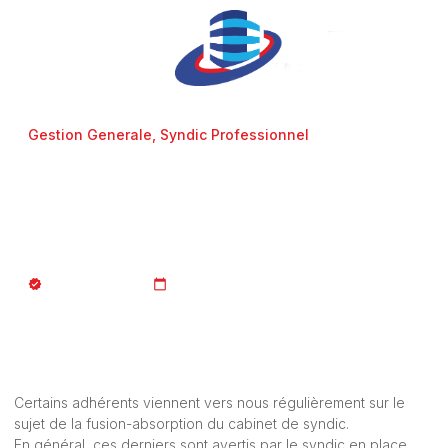
Gestion Generale
,
Syndic Professionnel
La fusion-absorption et le
mandat de syndic de
copropriété
JURISTE_AFCopro
16/10/2018
Certains adhérents viennent vers nous régulièrement sur le
sujet de la fusion-absorption du cabinet de syndic.
En général, ces derniers sont avertis par le syndic en place