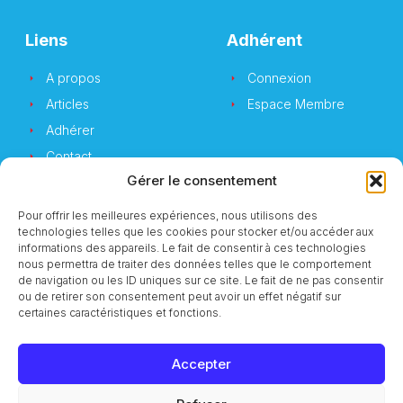
Liens
Adhérent
A propos
Connexion
Articles
Espace Membre
Adhérer
Contact
Gérer le consentement
Pour offrir les meilleures expériences, nous utilisons des
technologies telles que les cookies pour stocker et/ou accéder aux
Newsletter
informations des appareils. Le fait de consentir à ces technologies
nous permettra de traiter des données telles que le comportement
de navigation ou les ID uniques sur ce site. Le fait de ne pas consentir
Vous souhaitez suivre notre actualité ?
ou de retirer son consentement peut avoir un effet négatif sur
certaines caractéristiques et fonctions.
Accepter
S'inscrire