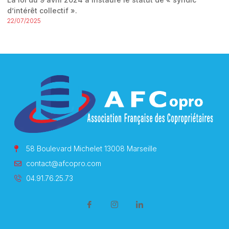
d’intérêt collectif ».
22/07/2025
58 Boulevard Michelet 13008 Marseille
contact@afcopro.com
04.91.76.25.73