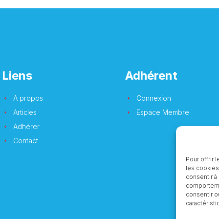
Liens
Adhérent
A propos
Connexion
Articles
Espace Membre
Adhérer
Contact
Pour offrir
les cookies
consentir à
comportemen
consentir o
caractéristi