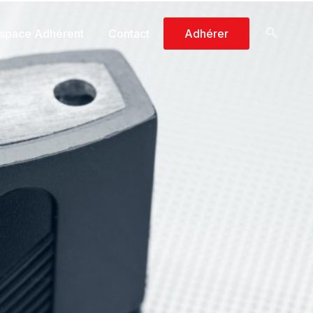
space Adhérent
Contact
Adhérer