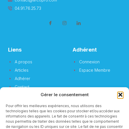
04.91.76.25.73
Liens
Adhérent
A propos
Connexion
Articles
Espace Membre
Adhérer
Contact
Gérer le consentement
Pour offrir les meilleures expériences, nous utilisons des
technologies telles que les cookies pour stocker et/ou accéder aux
Newsletter
informations des appareils. Le fait de consentir à ces technologies
nous permettra de traiter des données telles que le comportement
de navigation ou les ID uniques sur ce site. Le fait de ne pas consentir
Vous souhaitez suivre notre actualité ?