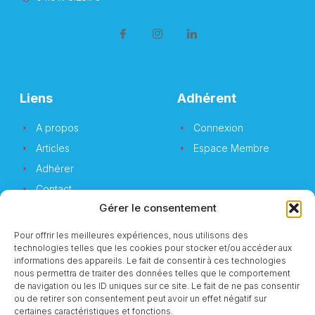
Liens
Adhérent
A propos
Connexion
Articles
Espace Membre
Adhérer
Contact
Gérer le consentement
Pour offrir les meilleures expériences, nous utilisons des
technologies telles que les cookies pour stocker et/ou accéder aux
Newsletter
informations des appareils. Le fait de consentir à ces technologies
nous permettra de traiter des données telles que le comportement
de navigation ou les ID uniques sur ce site. Le fait de ne pas consentir
Vous souhaitez suivre notre actualité ?
ou de retirer son consentement peut avoir un effet négatif sur
certaines caractéristiques et fonctions.