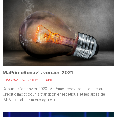
MaPrimeRénov’ : version 2021
08/01/2021
Aucun commentaire
Depuis le 1er janvier 2020, MaPrimeRénov’ se substitue au
Crédit d’impôt pour la transition énergétique et les aides de
l’ANAH « Habiter mieux agilité ».