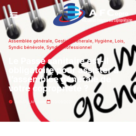
Assemblée générale
,
Gestion Generale
,
Hygiène
,
Lois
,
Syndic bénévole
,
Syndic Professionnel
Le Passe sanitaire est-il
obligatoire pour assister à
l’assemblée générale de
votre copropriété ?
JURISTE_AFCopro
03/09/2021