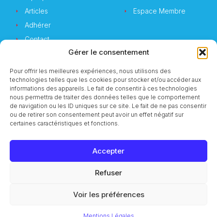
Articles
Espace Membre
Adhérer
Contact
Gérer le consentement
Pour offrir les meilleures expériences, nous utilisons des
technologies telles que les cookies pour stocker et/ou accéder aux
Newsletter
informations des appareils. Le fait de consentir à ces technologies
nous permettra de traiter des données telles que le comportement
de navigation ou les ID uniques sur ce site. Le fait de ne pas consentir
Vous souhaitez suivre notre actualité ?
ou de retirer son consentement peut avoir un effet négatif sur
certaines caractéristiques et fonctions.
Accepter
S'inscrire
Refuser
© 2023 CMI Services
Voir les préférences
Mentions Légales
RGPD
Mentions Légales